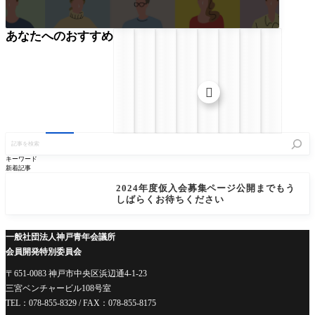
あなたへのおすすめ

記
事
を
キーワード
検
新着記事
索
2024年度仮入会募集ページ公開までもう
しばらくお待ちください
一般社団法人神戸青年会議所
会員開発特別委員会
〒651-0083 神戸市中央区浜辺通4-1-23
三宮ベンチャービル108号室
TEL：078-855-8329 / FAX：078-855-8175