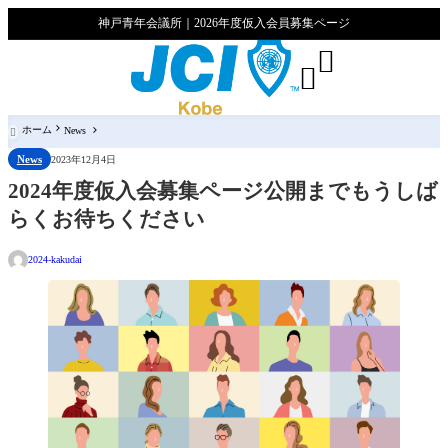
神戸青年会議所｜2026年度仮入会員募集ページ


ホーム
News

News
2023年12月4日
2024年度仮入会募集ページ公開までもうしば
らくお待ちください
2024-kakudai